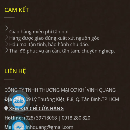
CAM KẾT
Giao hàng miễn phí tận nơi.
Hàng được giao đúng xuất xứ, nguồn gốc
Hậu mãi tận tình, bảo hành chu đáo.
Thái độ phục vụ ân cần, tận tâm, chuyên nghiệp.
LIÊN HỆ
CÔNG TY TNHH THƯƠNG MẠI CƠ KHÍ VINH QUANG
Địa chỉ:
609 Lý Thường Kiệt, P.8, Q. Tân Bình,TP.HCM
XEM ĐỊA CHỈ CỬA HÀNG
Hotline:
(028) 39718068 | 0918 280 820
Mail:
kdvinhquang@gmail.com