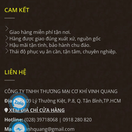
CAM KẾT
Giao hàng miễn phí tận nơi.
Hàng được giao đúng xuất xứ, nguồn gốc
Hậu mãi tận tình, bảo hành chu đáo.
Thái độ phục vụ ân cần, tận tâm, chuyên nghiệp.
LIÊN HỆ
CÔNG TY TNHH THƯƠNG MẠI CƠ KHÍ VINH QUANG
Địa chỉ:
609 Lý Thường Kiệt, P.8, Q. Tân Bình,TP.HCM
XEM ĐỊA CHỈ CỬA HÀNG
Hotline:
(028) 39718068 | 0918 280 820
Mail:
kdvinhquang@gmail.com