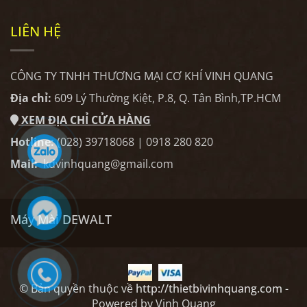
LIÊN HỆ
CÔNG TY TNHH THƯƠNG MẠI CƠ KHÍ VINH QUANG
Địa chỉ:
609 Lý Thường Kiệt, P.8, Q. Tân Bình,TP.HCM
XEM ĐỊA CHỈ CỬA HÀNG
Hotline:
(028) 39718068 | 0918 280 820
Mail:
kdvinhquang@gmail.com
Máy Mài DEWALT
© Bản quyền thuộc về
http://thietbivinhquang.com
-
Powered by Vinh Quang