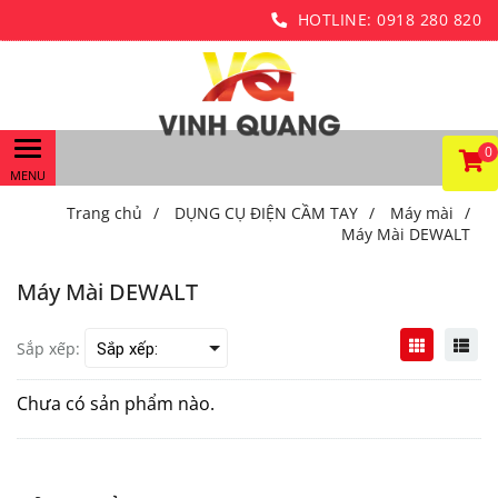
HOTLINE:
0918 280 820
0
Trang chủ
/
DỤNG CỤ ĐIỆN CẦM TAY
/
Máy mài
/
Máy Mài DEWALT
Máy Mài DEWALT
Sắp xếp:
Chưa có sản phẩm nào.