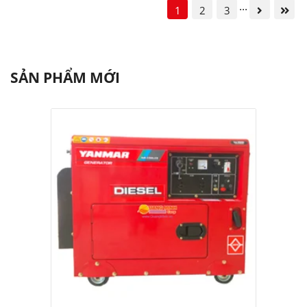
...
1
2
3
SẢN PHẨM MỚI