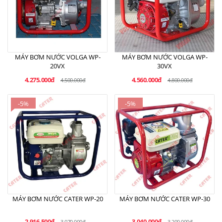
MÁY BƠM NƯỚC VOLGA WP-
MÁY BƠM NƯỚC VOLGA WP-
20VX
30VX
4.275.000đ
4.560.000đ
4.500.000đ
4.800.000đ
-5%
-5%
MÁY BƠM NƯỚC CATER WP-20
MÁY BƠM NƯỚC CATER WP-30
2.916.500đ
3.040.000đ
3.070.000đ
3.200.000đ