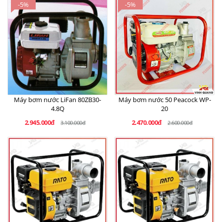
-5%
-5%
Máy bơm nước LiFan 80ZB30-
Máy bơm nước 50 Peacock WP-
4.8Q
20
2.945.000đ
2.470.000đ
3.100.000đ
2.600.000đ