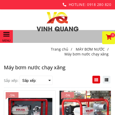
HOTLINE:
0918 280 820
0
Trang chủ
/
MÁY BƠM NƯỚC
/
Máy bơm nước chạy xăng
Máy bơm nước chạy xăng
Sắp xếp:
-5%
-5%