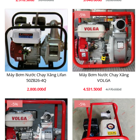
-5%
Máy Bơm Nước Chạy Xăng Lifan
Máy Bơm Nước Chạy Xăng
50ZB26-4Q
VOLGA
2.800.000đ
4.531.500đ
4.770.000đ
-5%
-5%