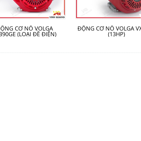
ỘNG CƠ NỔ VOLGA
ĐỘNG CƠ NỔ VOLGA V
390GE (LOẠI ĐỀ ĐIỆN)
(13HP)