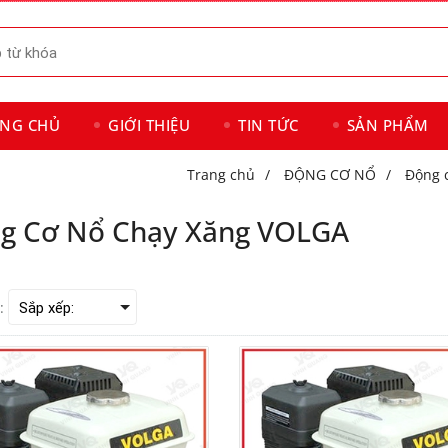
ANG CHỦ
GIỚI THIỆU
TIN TỨC
SẢN PHẨM
Trang chủ
/
ĐỘNG CƠ NỔ
/
Động 
g Cơ Nổ Chạy Xăng VOLGA
: