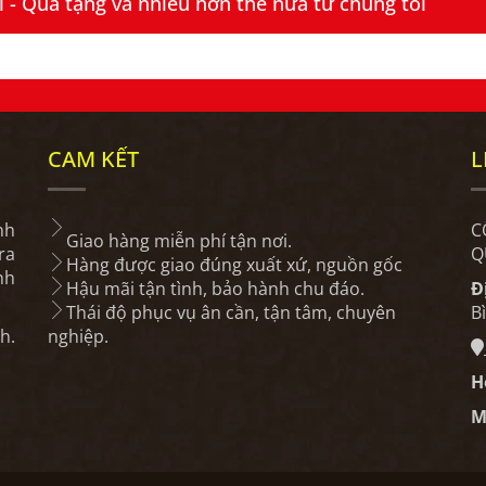
- Quà tặng và nhiều hơn thế nữa từ chúng tôi
CAM KẾT
L
nh
C
Giao hàng miễn phí tận nơi.
ra
Q
Hàng được giao đúng xuất xứ, nguồn gốc
nh
Hậu mãi tận tình, bảo hành chu đáo.
Đ
Thái độ phục vụ ân cần, tận tâm, chuyên
B
h.
nghiệp.
H
M