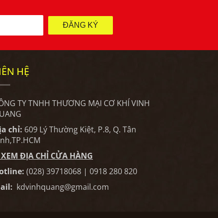
ĐĂNG KÝ
IÊN HỆ
ÔNG TY TNHH THƯƠNG MẠI CƠ KHÍ VINH
UANG
ịa chỉ:
609 Lý Thường Kiệt, P.8, Q. Tân
ình,TP.HCM
XEM ĐỊA CHỈ CỬA HÀNG
otline:
(028) 39718068 | 0918 280 820
ail:
kdvinhquang@gmail.com