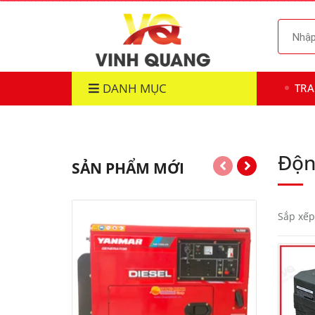
DANH MỤC
TR
Độn
SẢN PHẨM MỚI
Sắp xếp