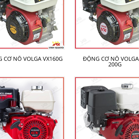
y bơm nước chạy dầu
Dây phun áp lực
 CƠ NỔ VOLGA VX160G
ĐỘNG CƠ NỔ VOLGA
200G