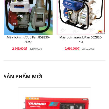
Máy bơm nước LiFan 80ZB30-
Máy bơm nước LiFan 50ZB26-
4.8Q
4Q
2.945.000đ
2.660.000đ
3.100.000đ
2.800.000đ
SẢN PHẨM MỚI