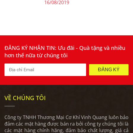
16/08/2019
ĐĂNG KÝ NHẬN TIN: Ưu đãi - Quà tặng và nhiều
hơn thế nữa từ chúng tôi
ĐĂNG KÝ
VỀ CHÚNG TÔI
Công ty TNHH Thương Mại Cơ Khí Vinh Quang luôn bảo
đảm các mặt hàng được bán ra bởi công ty chúng tôi là
các mặt hàng chính hãng, đảm bảo chất lượng, giá cả