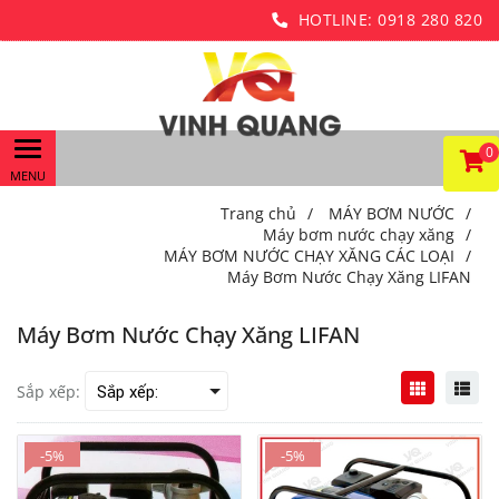
HOTLINE:
0918 280 820
0
Trang chủ
/
MÁY BƠM NƯỚC
/
Máy bơm nước chạy xăng
/
MÁY BƠM NƯỚC CHẠY XĂNG CÁC LOẠI
/
Máy Bơm Nước Chạy Xăng LIFAN
Máy Bơm Nước Chạy Xăng LIFAN
Sắp xếp:
-5%
-5%