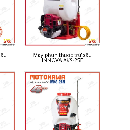
Máy bơm nước Honda
Máy
WB30XT
sâu
Máy phun thuốc trừ sâu
INNOVA AKS-25E