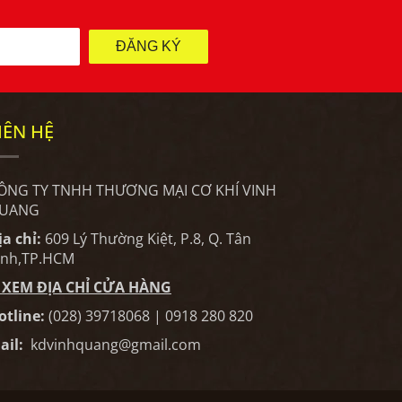
ĐĂNG KÝ
IÊN HỆ
ÔNG TY TNHH THƯƠNG MẠI CƠ KHÍ VINH
UANG
ịa chỉ:
609 Lý Thường Kiệt, P.8, Q. Tân
ình,TP.HCM
XEM ĐỊA CHỈ CỬA HÀNG
otline:
(028) 39718068 | 0918 280 820
ail:
kdvinhquang@gmail.com