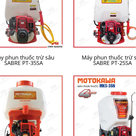
y bơm nước chạy dầu
Dây phun áp lực
y phun thuốc trừ sâu
Máy phun thuốc trừ 
SABRE PT-35SA
SABRE PT-25SA