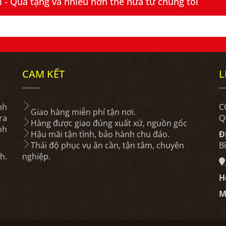
- Quà tặng và nhiều hơn thế nữa từ chúng tôi
CAM KẾT
L
nh
C
Giao hàng miễn phí tận nơi.
ra
Q
Hàng được giao đúng xuất xứ, nguồn gốc
nh
Hậu mãi tận tình, bảo hành chu đáo.
Đ
Thái độ phục vụ ân cần, tận tâm, chuyên
B
h.
nghiệp.
H
M