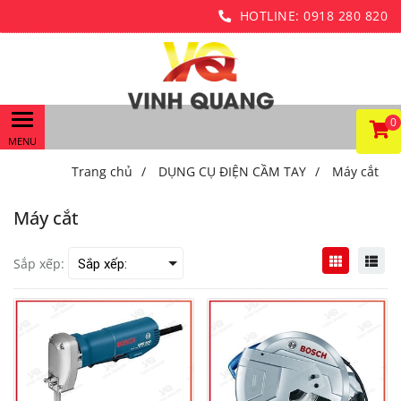
HOTLINE:
0918 280 820
0
Trang chủ
/
DỤNG CỤ ĐIỆN CẦM TAY
/
Máy cắt
Máy cắt
Sắp xếp: