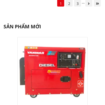
...
1
2
3
SẢN PHẨM MỚI