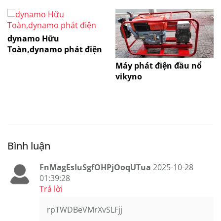
dynamo Hữu
Toàn,dynamo phát điện
Máy phát điện đầu nổ
vikyno
Bình luận
FnMagEsIuSgfOHPjOoqUTua
2025-10-28
01:39:28
Trả lời
rpTWDBeVMrXvSLFjj