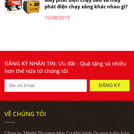
phát điện chạy xăng khác nhau gì?
16/08/2019
ĐĂNG KÝ NHẬN TIN: Ưu đãi - Quà tặng và nhiều
hơn thế nữa từ chúng tôi
ĐĂNG KÝ
VỀ CHÚNG TÔI
Công ty TNHH Thương Mại Cơ Khí Vinh Quang luôn bảo