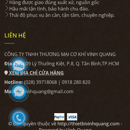
Hàng được giao đúng xuất xứ, nguồn gốc
Hậu mãi tận tình, bảo hành chu đáo.
Thái độ phục vụ ân cần, tận tâm, chuyên nghiệp.
LIÊN HỆ
CÔNG TY TNHH THƯƠNG MẠI CƠ KHÍ VINH QUANG
Địa chỉ:
609 Lý Thường Kiệt, P.8, Q. Tân Bình,TP.HCM
XEM ĐỊA CHỈ CỬA HÀNG
Hotline:
(028) 39718068 | 0918 280 820
Mail:
kdvinhquang@gmail.com
© Bản quyền thuộc về
http://thietbivinhquang.com
-