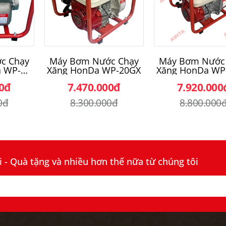
c Chạy
Máy Bơm Nước Chạy
Máy Bơm Nước
 WP-
Xăng HonDa WP-20GX
Xăng HonDa WP
00đ
7.470.000đ
7.920.000
0đ
8.300.000đ
8.800.000
- Quà tặng và nhiều hơn thế nữa từ chúng tôi