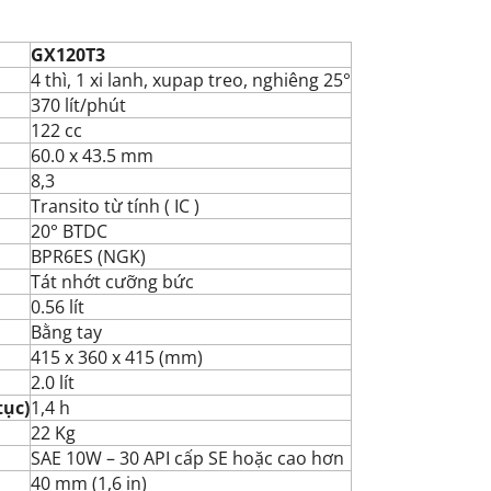
GX120T3
4 thì, 1 xi lanh, xupap treo, nghiêng 25°
370 lít/phút
122 cc
60.0 x 43.5 mm
8,3
Transito từ tính ( IC )
20° BTDC
BPR6ES (NGK)
Tát nhớt cưỡng bức
0.56 lít
Bằng tay
415 x 360 x 415 (mm)
2.0 lít
tục)
1,4 h
22 Kg
SAE 10W – 30 API cấp SE hoặc cao hơn
40 mm (1,6 in)