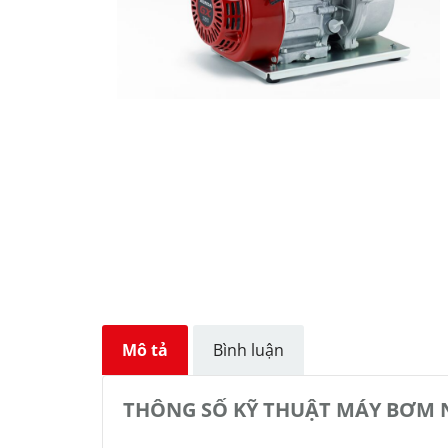
Mô tả
Bình luận
THÔNG SỐ KỸ THUẬT MÁY BƠM