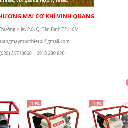
HƯƠNG MẠI CƠ KHÍ VINH QUANG
Thường Kiệt, P.8, Q. Tân Bình,TP.HCM
uangmaymocthietbi@gmail.com
(028) 39718068 | 0918 280 820
-10%
-10%