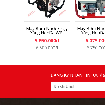
Máy Bơm Nước Chạy
Máy Bơm Nướ
Xăng HonDa WP-
Xăng HonDa
20GP
30GP
5.850.000đ
6.075.0
6.500.000đ
6.750.00
ĐĂNG KÝ NHẬN TIN: Ưu đãi 