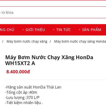
ANG CHỦ
GIỚI THIỆU
TIN TỨC
SẢN PHẨM
/
Máy bơm nước chạy xăng
/
Máy bơm nước chạy xăng Hond
Máy Bơm Nước Chạy Xăng HonDa
WH15XT2 A
8.400.000đ
-Hãng sản xuất HonDa Thái Lan
-Tổng cột áp :40m
-Lưu lượng :370 L/P
-Tiết kiệm nhiên liệu .