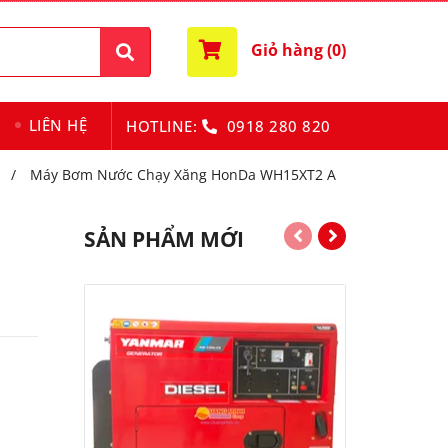
Giỏ hàng (
0
)
LIÊN HỆ
HOTLINE:
0918 280 820
a
/
Máy Bơm Nước Chạy Xăng HonDa WH15XT2 A
SẢN PHẨM MỚI