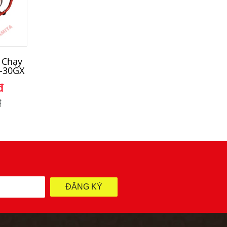
 Chạy
Máy Bơm Nước Chạy
Máy Bơm Nước C
-30GX
Xăng HonDa WX15TD
Xăng HonDa WX
D1
đ
5.800.000đ
5.000.000đ
đ
ĐĂNG KÝ