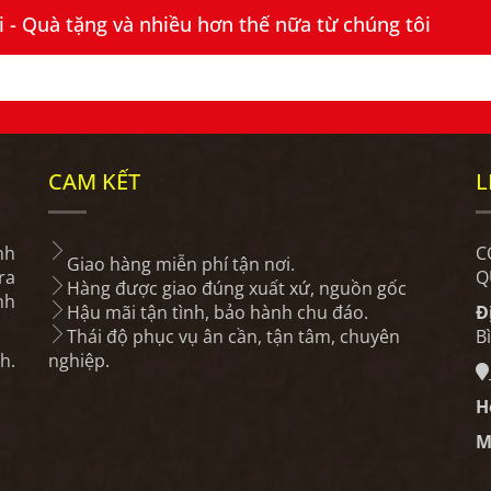
- Quà tặng và nhiều hơn thế nữa từ chúng tôi
CAM KẾT
L
nh
C
Giao hàng miễn phí tận nơi.
ra
Q
Hàng được giao đúng xuất xứ, nguồn gốc
nh
Hậu mãi tận tình, bảo hành chu đáo.
Đ
Thái độ phục vụ ân cần, tận tâm, chuyên
B
h.
nghiệp.
H
M