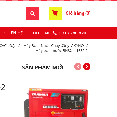
Giỏ hàng (
0
)
LIÊN HỆ
HOTLINE:
0918 280 820
CÁC LOẠI
/
Máy Bơm Nước Chạy Xăng VIKYNO
/
Máy bơm nước BN3X + 168F-2
SẢN PHẨM MỚI
-2