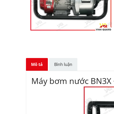
Mô tả
Bình luận
Máy bơm nước BN3X 