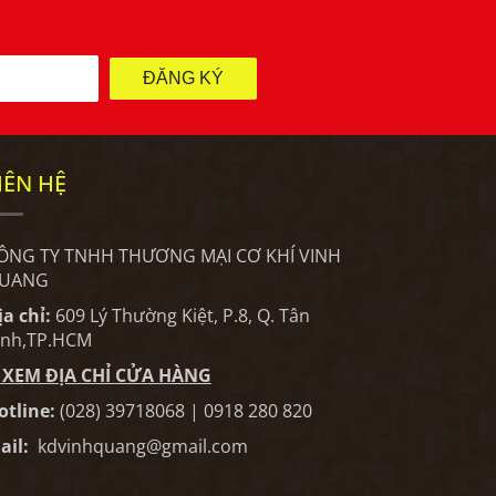
ĐĂNG KÝ
IÊN HỆ
ÔNG TY TNHH THƯƠNG MẠI CƠ KHÍ VINH
UANG
ịa chỉ:
609 Lý Thường Kiệt, P.8, Q. Tân
ình,TP.HCM
XEM ĐỊA CHỈ CỬA HÀNG
otline:
(028) 39718068 | 0918 280 820
ail:
kdvinhquang@gmail.com