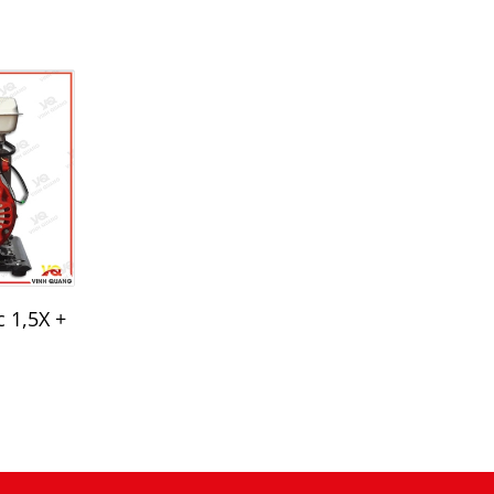
 1,5X +