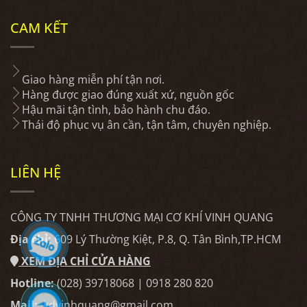
CAM KẾT
Giao hàng miễn phí tận nơi.
Hàng được giao đúng xuất xứ, nguồn gốc
Hậu mãi tận tình, bảo hành chu đáo.
Thái độ phục vụ ân cần, tận tâm, chuyên nghiệp.
LIÊN HỆ
CÔNG TY TNHH THƯƠNG MẠI CƠ KHÍ VINH QUANG
Địa chỉ:
609 Lý Thường Kiệt, P.8, Q. Tân Bình,TP.HCM
XEM ĐỊA CHỈ CỬA HÀNG
Hotline:
(028) 39718068 | 0918 280 820
Mail:
kdvinhquang@gmail.com